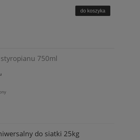
do koszyka
o styropianu 750ml
u
pny
niwersalny do siatki 25kg