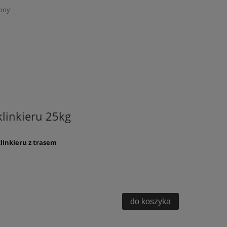
pny
klinkieru 25kg
inkieru z trasem
do koszyka