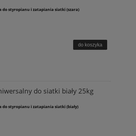
o styropianu i zatapiania siatki (szara)
do koszyka
niwersalny do siatki biały 25kg
o styropianu i zatapiania siatki (biały)