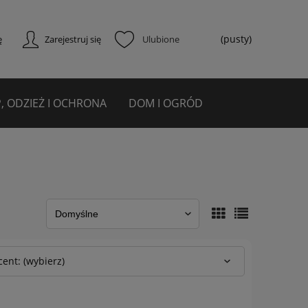
(pusty)
ę
Zarejestruj się
, ODZIEŻ I OCHRONA
DOM I OGRÓD
ent: (wybierz)