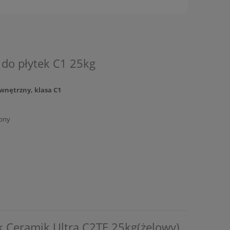
 do płytek C1 25kg
wnętrzny, klasa C1
pny
ek Ceramik Ultra C2TE 25kg(żelowy)