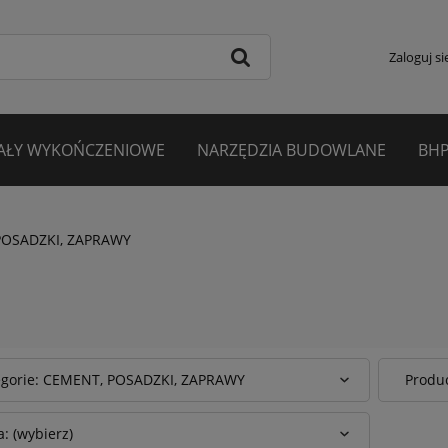
Zaloguj si
AŁY WYKOŃCZENIOWE
NARZĘDZIA BUDOWLANE
BHP
POSADZKI, ZAPRAWY
egorie: CEMENT, POSADZKI, ZAPRAWY
Produc
: (wybierz)