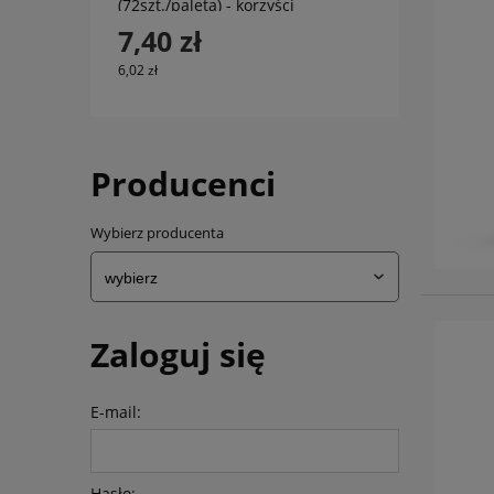
(72szt./paleta) - korzyści
murowane
7,40 zł
6,02 zł
Producenci
Wybierz producenta
Zaloguj się
E-mail:
Hasło: