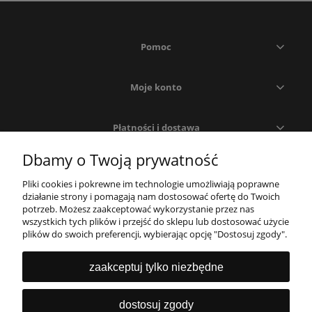
Pomoc
Moje konto
Płatności i dostawa
Dbamy o Twoją prywatność
O nas
Pliki cookies i pokrewne im technologie umożliwiają poprawne
działanie strony i pomagają nam dostosować ofertę do Twoich
potrzeb. Możesz zaakceptować wykorzystanie przez nas
wszystkich tych plików i przejść do sklepu lub dostosować użycie
plików do swoich preferencji, wybierając opcję "Dostosuj zgody".
zaakceptuj tylko niezbędne
W przypadku pytań lub wątpliwości jesteśmy do
dostosuj zgody