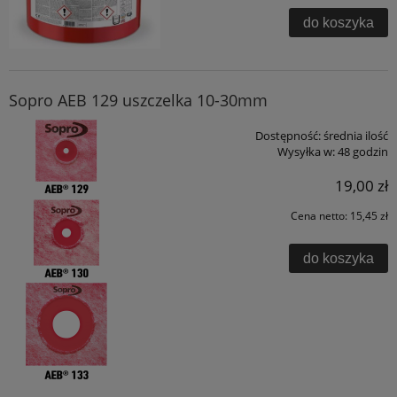
do koszyka
Sopro AEB 129 uszczelka 10-30mm
Dostępność:
średnia ilość
Wysyłka w:
48 godzin
19,00 zł
Cena netto:
15,45 zł
do koszyka