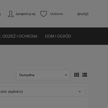
(pusty)
ę
Zarejestruj się
, ODZIEŻ I OCHRONA
DOM I OGRÓD
ent: (wybierz)