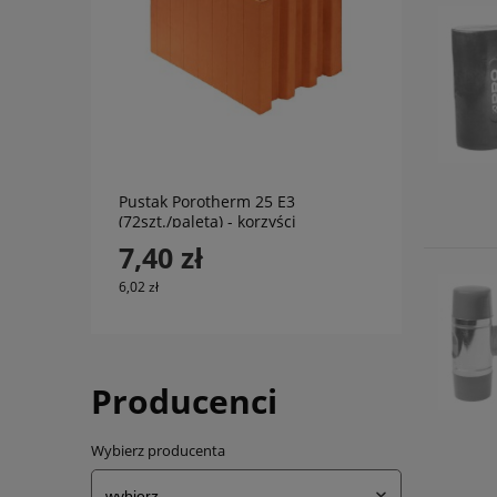
do koszyka
Pustak Porotherm 25 E3
(72szt./paleta) - korzyści
murowane
7,40 zł
6,02 zł
Producenci
Wybierz producenta