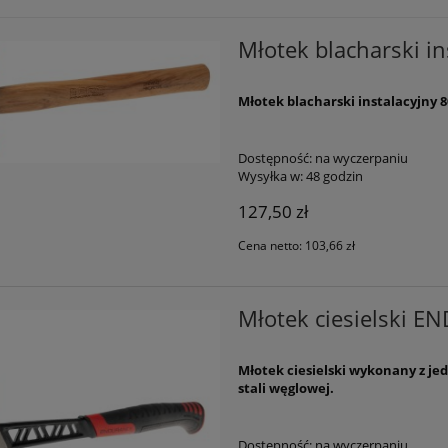
Młotek blacharski i
Młotek blacharski instalacyjny
Dostępność:
na wyczerpaniu
Wysyłka w:
48 godzin
127,50 zł
Cena netto:
103,66 zł
Młotek ciesielski
Młotek ciesielski wykonany z j
stali węglowej.
Dostępność:
na wyczerpaniu