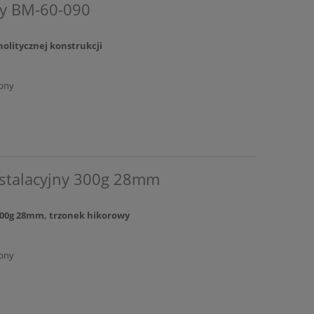
wy BM-60-090
olitycznej konstrukcji
pny
nstalacyjny 300g 28mm
 300g 28mm, trzonek hikorowy
pny