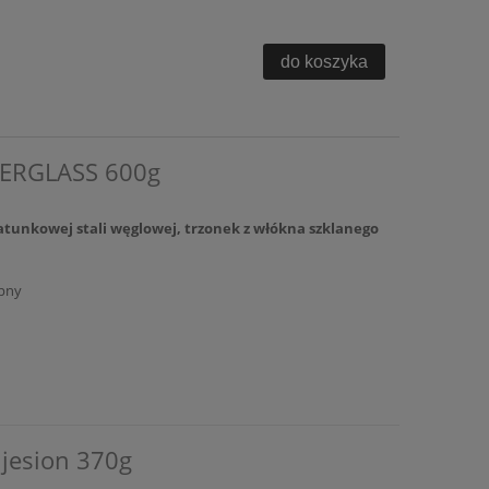
do koszyka
IBERGLASS 600g
gatunkowej stali węglowej, trzonek z włókna szklanego
pny
jesion 370g