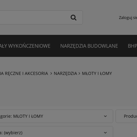
Zaloguj si
AŁY WYKOŃCZENIOWE
NARZĘDZIA BUDOWLANE
BHP
A RĘCZNE I AKCESORIA
NARZĘDZIA
MŁOTY I ŁOMY
egorie: MŁOTY I ŁOMY
Produc
: (wybierz)