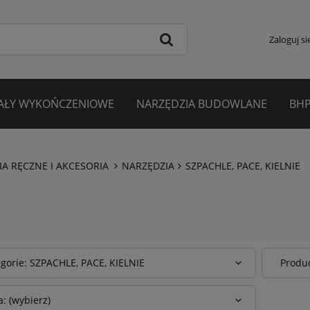
Zaloguj si
AŁY WYKOŃCZENIOWE
NARZĘDZIA BUDOWLANE
BHP
A RĘCZNE I AKCESORIA
NARZĘDZIA
SZPACHLE, PACE, KIELNIE
gorie: SZPACHLE, PACE, KIELNIE
Produc
: (wybierz)