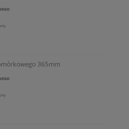
WEGO
pny
 komórkowego 365mm
WEGO
pny