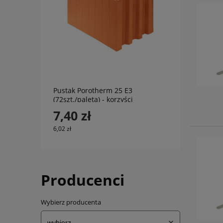
do koszyka
Pustak Porotherm 25 E3
(72szt./paleta) - korzyści
murowane
7,40 zł
6,02 zł
Producenci
Wybierz producenta