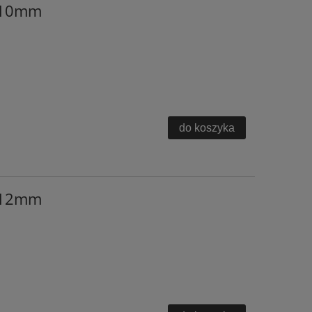
K 10mm
do koszyka
K 12mm