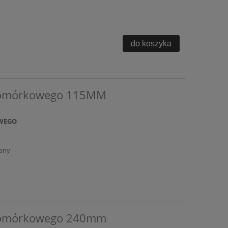
do koszyka
 komórkowego 115MM
WEGO
pny
 komórkowego 240mm