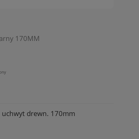
zarny 170MM
pny
c uchwyt drewn. 170mm