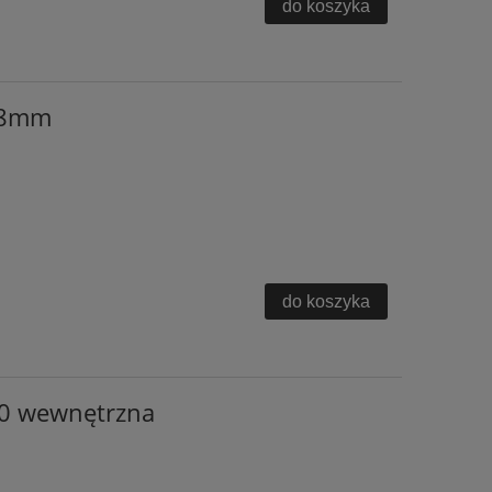
do koszyka
K 8mm
do koszyka
60 wewnętrzna