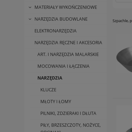
MATERIAŁY WYKOŃCZENIOWE
NARZĘDZIA BUDOWLANE
Szpachle, p
ELEKTRONARZĘDZIA
NARZĘDZIA RĘCZNE I AKCESORIA
ART. I NARZĘDZIA MALARSKIE
MOCOWANIA I ŁĄCZENIA
NARZĘDZIA
KLUCZE
MŁOTY I ŁOMY
PILNIKI, ZDZIERAKI I DŁUTA
PIŁY, BRZESZCZOTY, NOŻYCE,