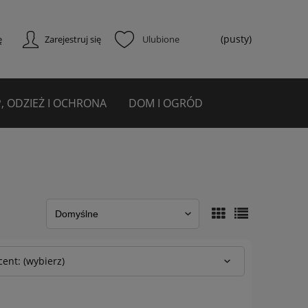
(pusty)
ę
Zarejestruj się
, ODZIEŻ I OCHRONA
DOM I OGRÓD
ent: (wybierz)