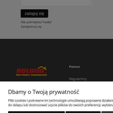
zaloguj się
Nie pamiętasz hasła?
Zarejestruj się
Pomoc
Regulaminy
Zwroty i reklamacje
W przypadku pytań lub
Dbamy o Twoją prywatność
Polityka prywatności
wątpliwości jesteśmy do
Państwa dyspozycji
Pliki cookies i pokrewne im technologie umożliwiają poprawne działa
do sklepu lub dostosować użycie plików do swoich preferencji, wybiera
Zadzwoń!! tel. 507