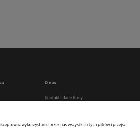
wa
O nas
Kontakt i dane firmy
awy
O firmie
mówienia
kceptować wykorzystanie przez nas wszystkich tych plików i przejść