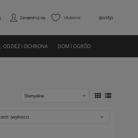
(pusty)
ę
Zarejestruj się
, ODZIEŻ I OCHRONA
DOM I OGRÓD
ent: (wybierz)