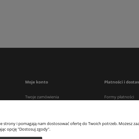
Moje konto
Płatności i dosta
Twoje zamówienia
Formy płatności
Ustawienia konta
Czas i koszty dost
Przechowalnia
Czas realizacji za
nie strony i pomagają nam dostosować ofertę do Twoich potrzeb. Możesz zaa
jąc opcję "Dostosuj zgody".