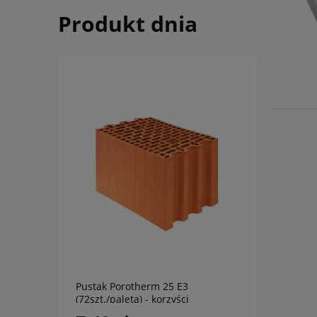
Produkt dnia
do koszyka
Pustak Porotherm 25 E3
(72szt./paleta) - korzyści
murowane