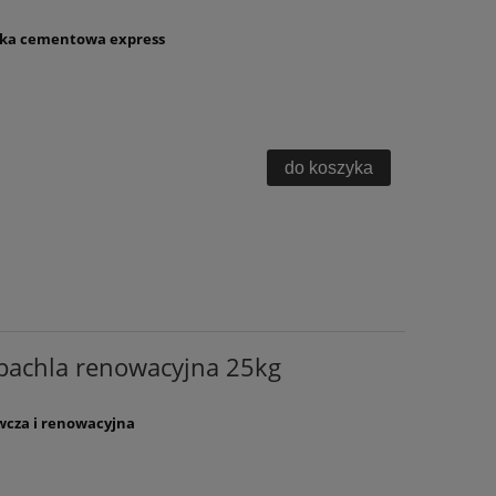
dzka cementowa express
do koszyka
pachla renowacyjna 25kg
wcza i renowacyjna