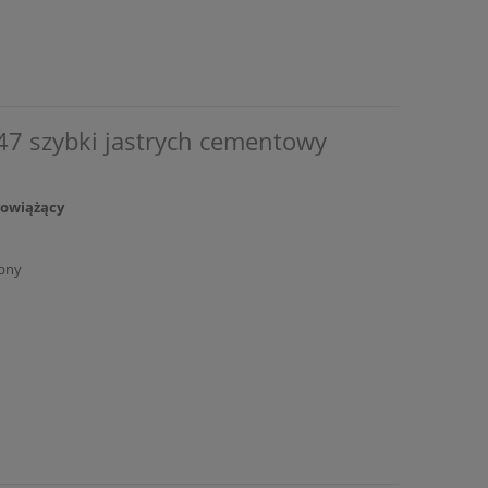
47 szybki jastrych cementowy
kowiążący
pny