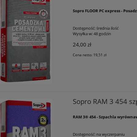
Sopro FLOOR PC express - Posa
Dostępność:
średnia ilość
Wysyłka w:
48 godzin
24,00 zł
Cena netto:
19,51 zł
Sopro RAM 3 454 sz
RAM 3® 454 - Szpachla wyrówna
Dostępność:
na wyczerpaniu