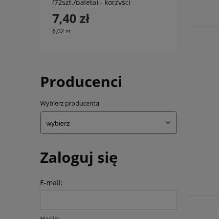
(72szt./paleta) - korzyści
murowane
7,40 zł
6,02 zł
Producenci
Wybierz producenta
Zaloguj się
E-mail:
Hasło: