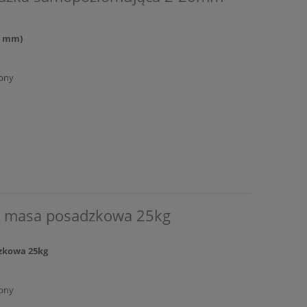
0 mm)
pny
a masa posadzkowa 25kg
zkowa 25kg
pny