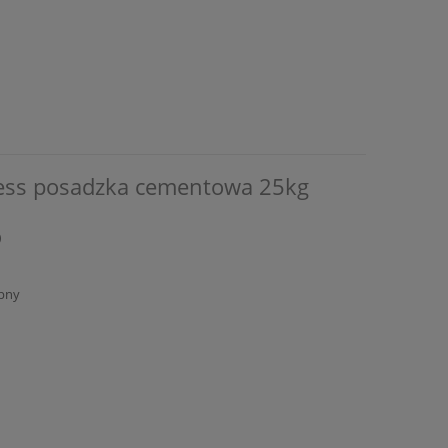
ress posadzka cementowa 25kg
)
pny