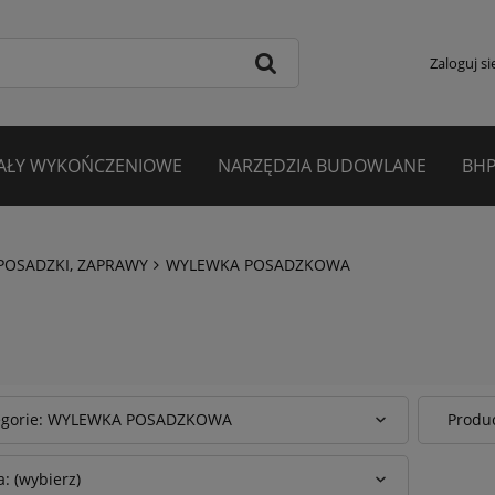
Zaloguj si
AŁY WYKOŃCZENIOWE
NARZĘDZIA BUDOWLANE
BHP
POSADZKI, ZAPRAWY
WYLEWKA POSADZKOWA
egorie: WYLEWKA POSADZKOWA
Produc
: (wybierz)