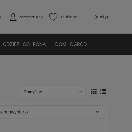
(pusty)
ę
Zarejestruj się
, ODZIEŻ I OCHRONA
DOM I OGRÓD
ent: (wybierz)