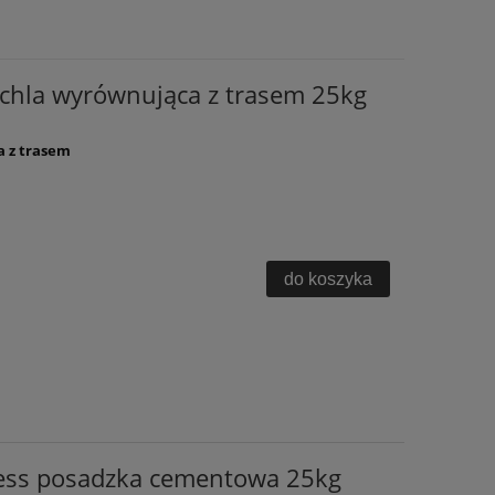
chla wyrównująca z trasem 25kg
a z trasem
do koszyka
ress posadzka cementowa 25kg