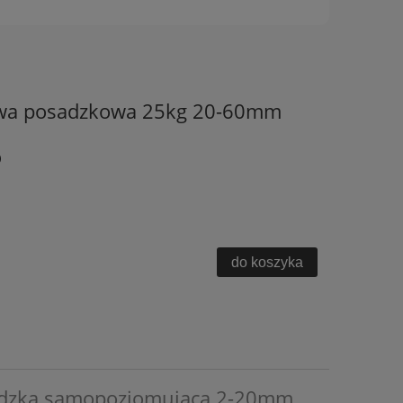
awa posadzkowa 25kg 20-60mm
)
do koszyka
adzka samopoziomująca 2-20mm