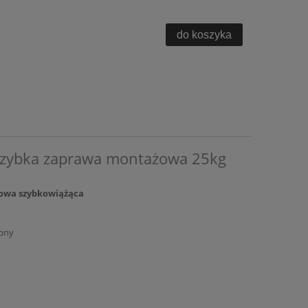
do koszyka
szybka zaprawa montażowa 25kg
owa szybkowiążąca
pny