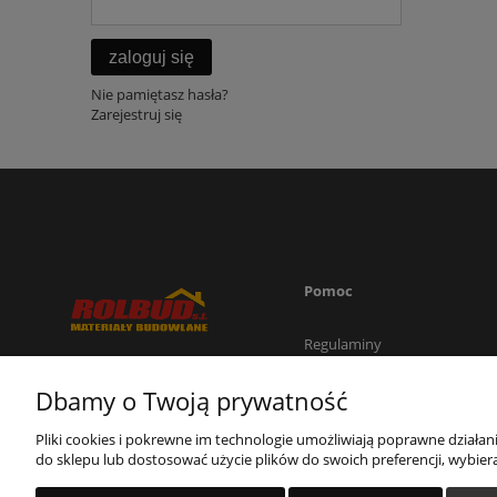
zaloguj się
Nie pamiętasz hasła?
Zarejestruj się
Pomoc
Regulaminy
Zwroty i reklamacje
W przypadku pytań lub
Dbamy o Twoją prywatność
Polityka prywatności
wątpliwości jesteśmy do
Państwa dyspozycji
Pliki cookies i pokrewne im technologie umożliwiają poprawne działa
do sklepu lub dostosować użycie plików do swoich preferencji, wybiera
Zadzwoń!! tel. 507