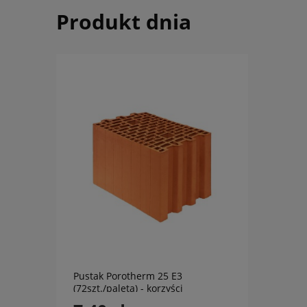
Produkt dnia
do koszyka
Pustak Porotherm 25 E3
(72szt./paleta) - korzyści
murowane