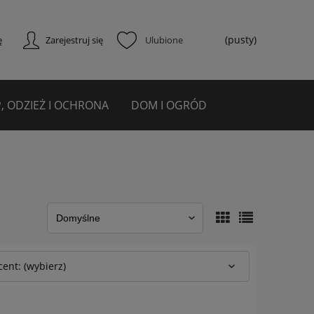
(pusty)
ę
Zarejestruj się
, ODZIEŻ I OCHRONA
DOM I OGRÓD
ent: (wybierz)