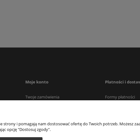
Moje konto
Płatności i dosta
Twoje zamówienia
Formy płatności
Ustawienia konta
Czas i koszty dost
Przechowalnia
Czas realizacji za
nie strony i pomagają nam dostosować ofertę do Twoich potrzeb. Możesz zaa
jąc opcję "Dostosuj zgody".