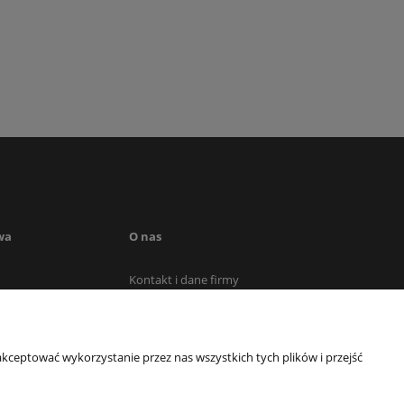
wa
O nas
Kontakt i dane firmy
awy
O firmie
mówienia
kceptować wykorzystanie przez nas wszystkich tych plików i przejść